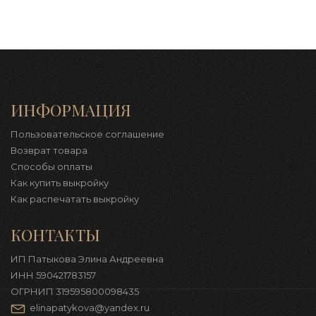
ИНФОРМАЦИЯ
Пользовательское соглашение
Возврат товара
Способы оплаты
Как купить выкройку
Как распечатать выкройку
КОНТАКТЫ
ИП Патыкова Элина Андреевна
ИНН 590421783157
ОГРНИП 319595800098435
elinapatykova@yandex.ru