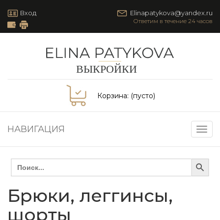
Вход
Elinapatykova@yandex.ru
Корзина:
(пусто)
НАВИГАЦИЯ
Togg
navig
Search Button
Search
for:
Брюки, леггинсы,
шорты