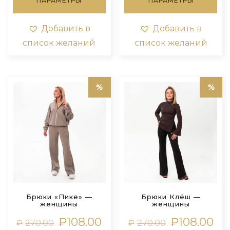
ПАРАМЕТРЫ
ПАРАМЕТРЫ
имеет
им
несколько
нес
вариаций.
вар
Добавить в
Добавить в
Опции
Оп
список желаний
список желаний
можно
мо
выбрать
выб
на
на
странице
стр
товара.
тов
Брюки «Пике» —
Брюки Клёш —
женщины
женщины
Первоначальная
Текущая
Первоначальн
Тек
₽
108.00
₽
108.00
₽
270.00
₽
270.00
цена
цена:
цена
цен