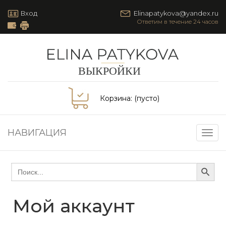
Вход
Elinapatykova@yandex.ru
Корзина:
(пусто)
НАВИГАЦИЯ
Togg
navig
Search Button
Search
for:
Мой аккаунт