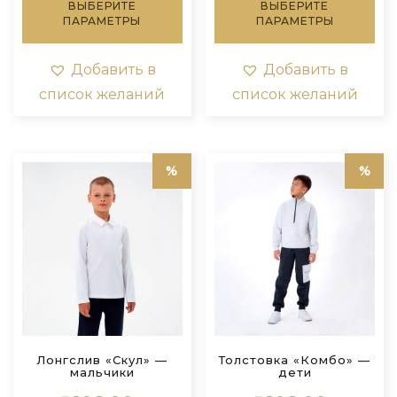
ВЫБЕРИТЕ
ВЫБЕРИТЕ
товар
тов
–
–
ПАРАМЕТРЫ
ПАРАМЕТРЫ
имеет
им
₽705.60
₽588.00
несколько
нес
вариаций.
вар
Добавить в
Добавить в
Опции
Оп
список желаний
список желаний
можно
мо
выбрать
выб
на
на
странице
стр
товара.
тов
Лонгслив «Скул» —
Толстовка «Комбо» —
мальчики
дети