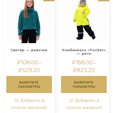
Свитер — девочки
Комбинезон «Pocket»
— дети
₽
108.00
₽
168.00
–
–
Диапазон
Диапазо
₽
529.20
₽
823.20
цен:
цен:
Этот
Это
₽108.00
₽168.00
ВЫБЕРИТЕ
ВЫБЕРИТЕ
товар
тов
–
–
ПАРАМЕТРЫ
ПАРАМЕТРЫ
имеет
им
₽529.20
₽823.20
несколько
нес
вариаций.
вар
Добавить в
Добавить в
Опции
Оп
список желаний
список желаний
можно
мо