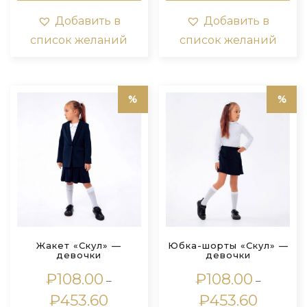
несколько
нес
вариаций.
вар
Добавить в
Добавить в
Опции
Оп
список желаний
список желаний
можно
мо
выбрать
выб
на
на
странице
стр
товара.
тов
Жакет «Скул» —
Юбка-шорты «Скул» —
девочки
девочки
₽
108.00
₽
108.00
–
–
Диапазон
Диапазо
₽
453.60
₽
453.60