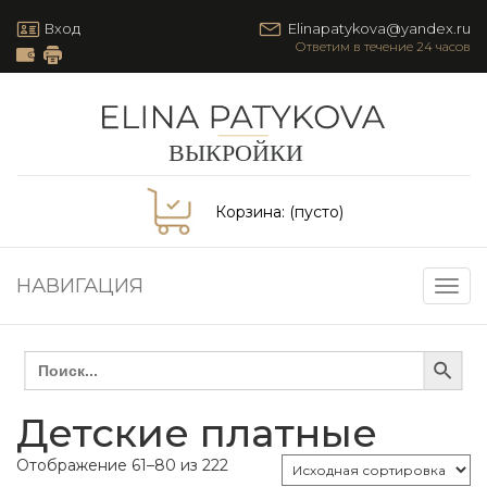
Вход
Elinapatykova@yandex.ru
Корзина:
(пусто)
НАВИГАЦИЯ
Togg
navig
Search Button
Search
for:
Детские платные
Отображение 61–80 из 222