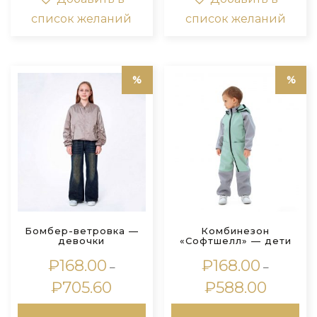
Опции
Оп
список желаний
список желаний
можно
мо
выбрать
выб
на
на
странице
стр
товара.
тов
Бомбер-ветровка —
Комбинезон
девочки
«Софтшелл» — дети
₽
168.00
₽
168.00
–
–
Диапазон
Диапазо
₽
705.60
₽
588.00
цен:
цен:
Этот
Это
₽168.00
₽168.00