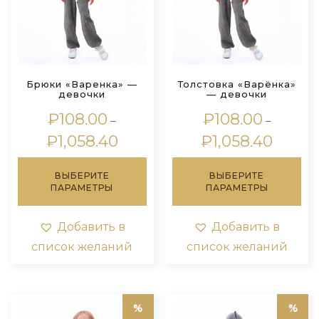
Брюки «Варенка» —
Толстовка «Варёнка»
девочки
— девочки
₽
108.00
₽
108.00
–
–
Диапазон
Диапаз
₽
1,058.40
₽
1,058.40
цен:
цен:
Этот
Это
₽108.00
₽108.00
ВЫБЕРИТЕ
ВЫБЕРИТЕ
товар
тов
–
–
ПАРАМЕТРЫ
ПАРАМЕТРЫ
имеет
им
₽1,058.40
₽1,058.4
несколько
нес
вариаций.
вар
Добавить в
Добавить в
Опции
Оп
список желаний
список желаний
можно
мо
выбрать
выб
на
на
странице
стр
товара.
тов