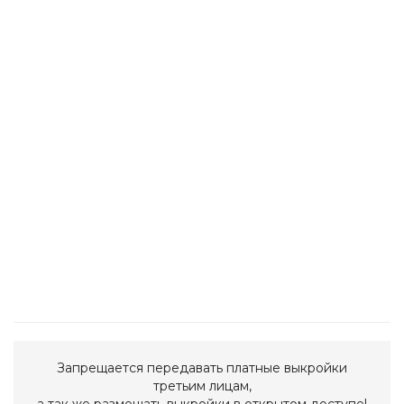
Запрещается передавать платные выкройки
третьим лицам,
а так же размещать выкройки в открытом доступе!