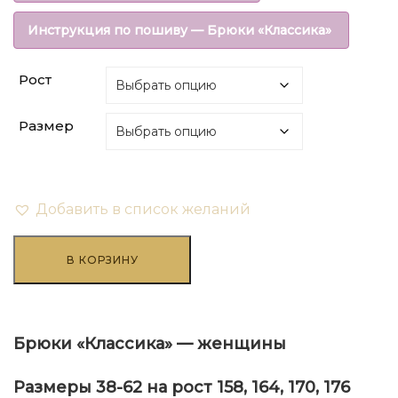
составляла
₽108.00.
Инструкция по пошиву — Брюки «Классика»
₽270.00.
Рост
Размер
Добавить в список желаний
Количество
товара
В КОРЗИНУ
Брюки
"Классика"
-
женщины
Брюки «Классика» — женщины
Размеры 38-62 на рост 158, 164, 170, 176