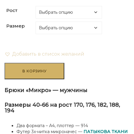
Рост
Размер
Добавить в список желаний
Количество
товара
В КОРЗИНУ
Брюки
"Микро"
-
Брюки «Микро» — мужчины
мужчины
Размеры 40-66 на рост 170, 176, 182, 188,
194
Два формата – А4, плоттер — 914
Футер 3х-нитка микроначес —
ПАТЫКОВА ТКАНИ