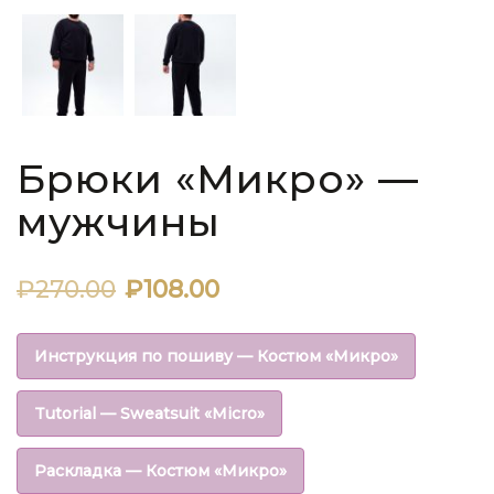
Брюки «Микро» —
мужчины
Первоначальная
Текущая
₽
270.00
₽
108.00
цена
цена:
Инструкция по пошиву — Костюм «Микро»
составляла
₽108.00.
Tutorial — Sweatsuit «Micro»
₽270.00.
Раскладка — Костюм «Микро»