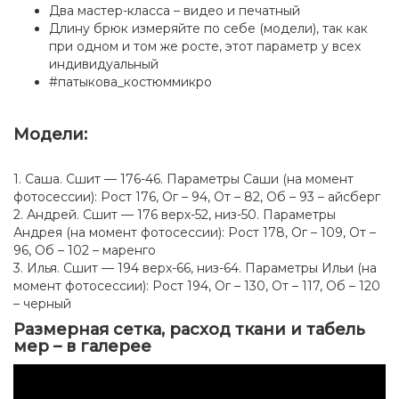
Два мастер-класса – видео и печатный
Длину брюк измеряйте по себе (модели), так как
при одном и том же росте, этот параметр у всех
индивидуальный
#патыкова_костюммикро
Модели:
1. Саша. Сшит — 176-46. Параметры Саши (на момент
фотосессии): Рост 176, Ог – 94, От – 82, Об – 93 – айсберг
2. Андрей. Сшит — 176 верх-52, низ-50. Параметры
Андрея (на момент фотосессии): Рост 178, Ог – 109, От –
96, Об – 102 – маренго
3. Илья. Сшит — 194 верх-66, низ-64. Параметры Ильи (на
момент фотосессии): Рост 194, Ог – 130, От – 117, Об – 120
– черный
Размерная сетка, расход ткани и табель
мер – в галерее