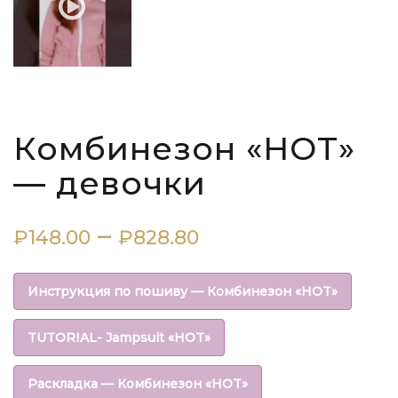
Комбинезон «HOT»
— девочки
Диапазон
–
₽
148.00
₽
828.80
цен:
Инструкция по пошиву — Комбинезон «HOT»
₽148.00
TUTORIAL- Jampsuit «HOT»
–
Раскладка — Комбинезон «HOT»
₽828.80