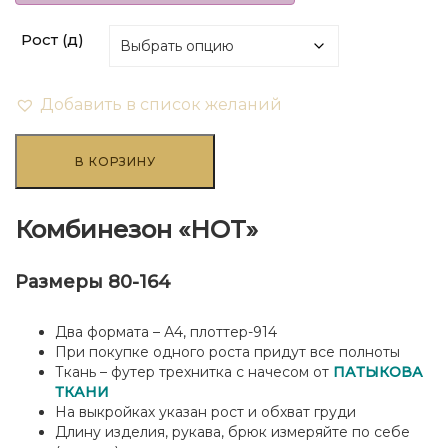
Рост (д)
Добавить в список желаний
Количество
товара
В КОРЗИНУ
Комбинезон
"HOT"
-
Комбинезон «HOT»
девочки
Размеры 80-164
Два формата – А4, плоттер-914
При покупке одного роста придут все полноты
Ткань – футер трехнитка с начесом от
ПАТЫКОВА
ТКАНИ
На выкройках указан рост и обхват груди
Длину изделия, рукава, брюк измеряйте по себе