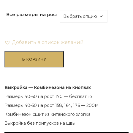
Все размеры на рост
Добавить в список желаний
Количество
товара
В КОРЗИНУ
Комбинезон
на
кнопках
Выкройка — Комбинезона на кнопках
Размеры 40-50 на рост 170 — бесплатно
Размеры 40-50 на рост 158, 164, 176 — 200₽
Комбинезон сшит из китайского хлопка
Выкройка без припусков на швы