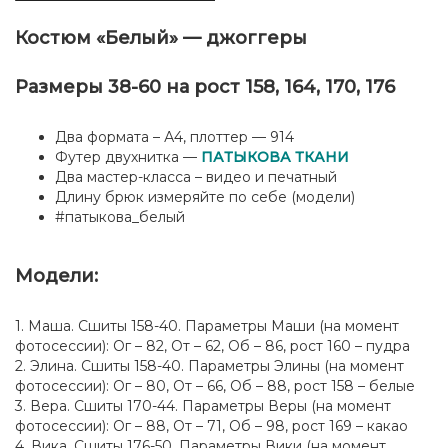
-
Костюм
Костюм «Белый» — джоггеры
"Белый"
Размеры 38-60 на рост 158, 164, 170, 176
Два формата – А4, плоттер — 914
Футер двухнитка —
ПАТЫКОВА ТКАНИ
Два мастер-класса – видео и печатный
Длину брюк измеряйте по себе (модели)
#патыкова_белый
Модели:
1. Маша. Сшиты 158-40. Параметры Маши (на момент
фотосессии): Ог – 82, От – 62, Об – 86, рост 160 – пудра
2. Элина. Сшиты 158-40. Параметры Элины (на момент
фотосессии): Ог – 80, От – 66, Об – 88, рост 158 – белые
3. Вера. Сшиты 170-44. Параметры Веры (на момент
фотосессии): Ог – 88, От – 71, Об – 98, рост 169 – какао
4. Вика. Сшиты 176-50. Параметры Вики (на момент