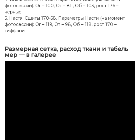
фотосессии): Ог – 100, От – 81 , Об – 103, рост 176 –
черные
5. Настя. Сшиты 170-58. Параметры Насти (на момент
фотосессии): Ог – 119, От – 98, Об – 118, рост 170 –
тиффани
Размерная сетка, расход ткани и табель
мер — в галерее