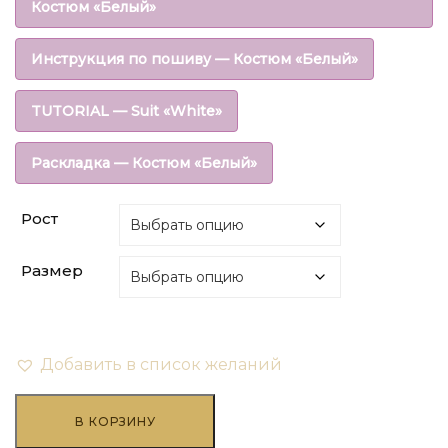
составляла
₽108.00.
Костюм «Белый»
₽270.00.
Инструкция по пошиву — Костюм «Белый»
TUTORIAL — Suit «White»
Раскладка — Костюм «Белый»
Рост
Размер
Добавить в список желаний
Количество
товара
В КОРЗИНУ
Джоггеры