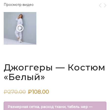
Просмотр видео
Джоггеры — Костюм
«Белый»
Первоначальная
Текущая
₽
270.00
₽
108.00
цена
цена:
Размерная сетка, расход ткани, табель мер —