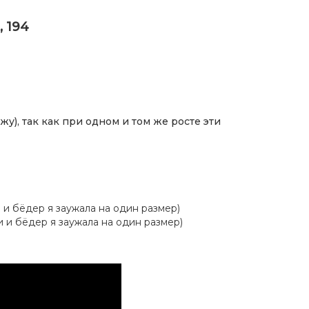
, 194
у), так как при одном и том же росте эти
ии и бёдер я заужала на один размер)
ии и бёдер я заужала на один размер)