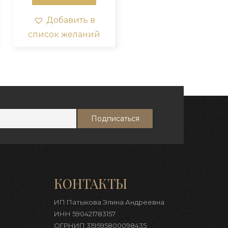
Добавить в
список желаний
КОНТАКТЫ
ИП Патыкова Элина Андреевна
ИНН 590421783157
ОГРНИП 319595800098435