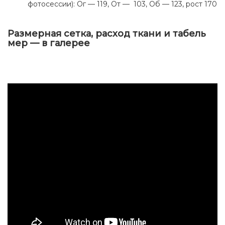
фотосессии): Ог — 119, От — 103, Об — 123, рост 170
Размерная сетка, расход ткани и табель
мер — в галерее