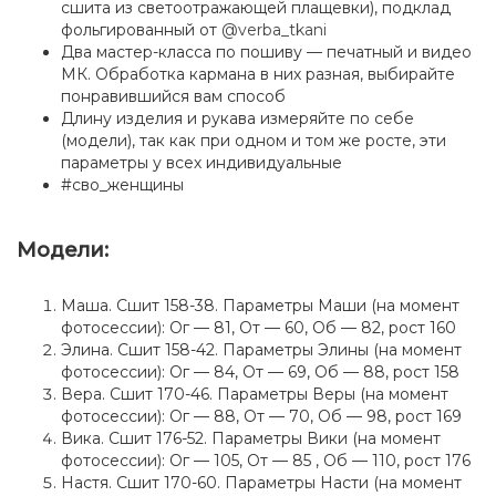
сшита из светоотражающей плащевки), подклад
фольгированный от
@verba_tkani
Два мастер-класса по пошиву — печатный и видео
МК. Обработка кармана в них разная, выбирайте
понравившийся вам способ
Длину изделия и рукава измеряйте по себе
(модели), так как при одном и том же росте, эти
параметры у всех индивидуальные
#сво_женщины
Модели:
Маша. Сшит 158-38. Параметры Маши (на момент
фотосессии): Ог — 81, От — 60, Об — 82, рост 160
Элина. Сшит 158-42. Параметры Элины (на момент
фотосессии): Ог — 84, От — 69, Об — 88, рост 158
Вера. Сшит 170-46. Параметры Веры (на момент
фотосессии): Ог — 88, От — 70, Об — 98, рост 169
Вика. Сшит 176-52. Параметры Вики (на момент
фотосессии): Ог — 105, От — 85 , Об — 110, рост 176
Настя. Сшит 170-60. Параметры Насти (на момент