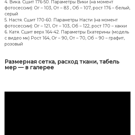
4. Вика. Сшит 176-50. Параметры Вики (на момент
фотосессии): Ог – 103, От – 83 , Об – 107, рост 176 – белый,
серый
5. Настя. Сшит 170-60. Параметры Насти (на момент
фотосессии): Ог – 121, От – 103, Об – 122, рост 170 – хакки
6. Катя. Сшит верх 164-42. Параметры Екатерины (модель
с видео мк) Рост 164, Ог – 90, От – 70, Об – 90 – графит,
розовый
Размерная сетка, расход ткани, табель
мер — в галерее