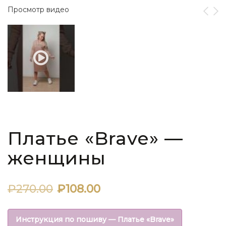
Просмотр видео
Платье «Brave» —
женщины
Первоначальная
Текущая
₽
270.00
₽
108.00
цена
цена:
Инструкция по пошиву — Платье «Brave»