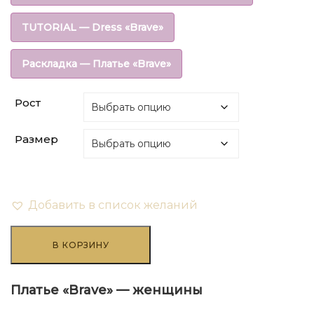
составляла
₽108.00.
TUTORIAL — Dress «Brave»
₽270.00.
Раскладка — Платье «Brave»
Рост
Размер
Добавить в список желаний
Количество
товара
В КОРЗИНУ
Платье
"Brave"
-
Платье «Brave» — женщины
женщины