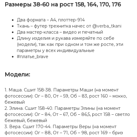
Размеры 38-60 на рост 158, 164, 170, 176
Два формата – А4, плоттер-914
Ткань – футер трехнитка начес от
@verba_tkani
Два мастер-класса – видео и печатный
Длину изделия и рукава измеряйте по себе
(модели), так как при одном и том же росте, эти
параметры у всех индивидуальные
#платье_brave
Модели:
1. Маша. Сшит 158-38. Параметры Маши (на момент
фотосессии): Ог – 80, От – 59, Об – 83, рост 160 – мокко,
бежевый
2. Элина. Сшит 158-40. Параметры Элины (на момент
фотосессии): Ог – 84, От – 67, Об – 86,5, рост 158 – светло
бежевый, бежевый
3. Вера. Сшит 170-44. Параметры Веры (на момент
фотосессии): Ог – 88, От – 71, Об – 98, рост 169 – бриз