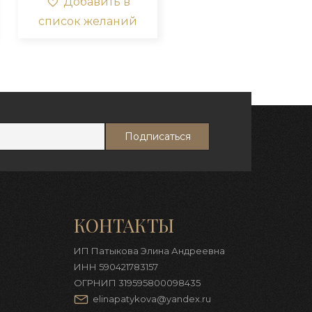
Добавить в
ции
Опции
список желаний
жно
можно
брать
выбрать
на
ранице
странице
вара.
товара.
КОНТАКТЫ
ИП Патыкова Элина Андреевна
ИНН 590421783157
ОГРНИП 319595800098435
elinapatykova@yandex.ru