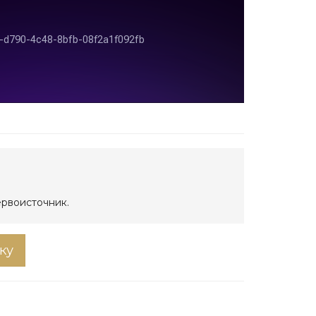
ервоисточник.
ку