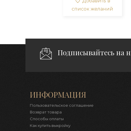
Добавить в
Опци
список желаний
можн
выбра
на
стра
товар
Подписывайтесь на 
ИНФОРМАЦИЯ
Пользовательское соглашение
Возврат товара
Способы оплаты
Как купить выкройку