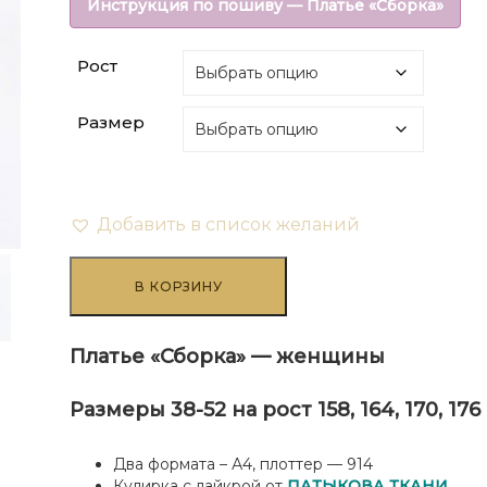
Инструкция по пошиву — Платье «Сборка»
составляла
₽108.00.
Рост
₽270.00.
Размер
Добавить в список желаний
Количество
товара
В КОРЗИНУ
Платье
"Сборка"
-
Платье «Сборка» — женщины
женщины
Размеры 38-52 на рост 158, 164, 170, 176
Два формата – А4, плоттер — 914
Кулирка с лайкрой от
ПАТЫКОВА ТКАНИ