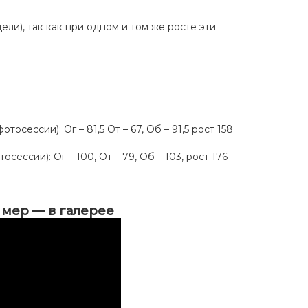
ели), так как при одном и том же росте эти
осессии): Ог – 81,5 От – 67, Об – 91,5 рост 158
сессии): Ог – 100, От – 79, Об – 103, рост 176
ь мер — в галерее