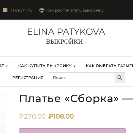
Как купить
Как распечатать выкройку
АТ
КАК КУПИТЬ ВЫКРОЙКУ
КАК ВЫБРАТЬ РАЗМЕ
Search Button
SEARCH
РЕГИСТРАЦИЯ
FOR:
Платье «Сборка» 
Первоначальная
Текущая
₽
270.00
₽
108.00
цена
цена: