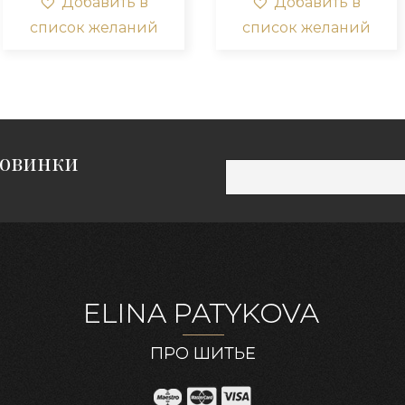
Добавить в
Добавить в
и
Опции
Оп
список желаний
список желаний
о
можно
мо
ть
выбрать
вы
на
на
нице
странице
ст
а.
товара.
то
новинки