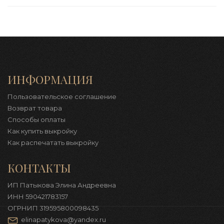
ИНФОРМАЦИЯ
Пользовательское соглашение
Возврат товара
Способы оплаты
Как купить выкройку
Как распечатать выкройку
КОНТАКТЫ
ИП Патыкова Элина Андреевна
ИНН 590421783157
ОГРНИП 319595800098435
elinapatykova@yandex.ru