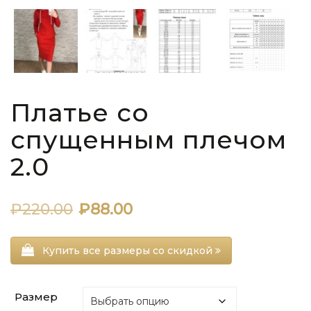
Платье со
спущенным плечом
2.0
Первоначальная
Текущая
₽
220.00
₽
88.00
цена
цена:
Купить все размеры со скидкой
составляла
₽88.00.
₽220.00.
Размер