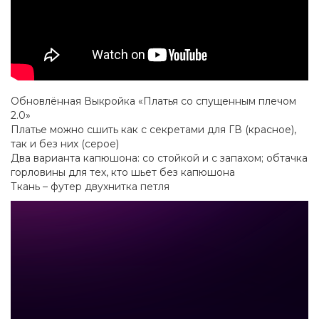
Обновлённая Выкройка «Платья со спущенным плечом
2.0»
Платье можно сшить как с секретами для ГВ (красное),
так и без них (серое)
Два варианта капюшона: со стойкой и с запахом; обтачка
горловины для тех, кто шьет без капюшона
Ткань – футер двухнитка петля