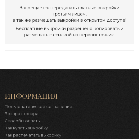
Запрещается передавать платные выкройки
третьим лицам,
а так же размещать выкройки в открытом доступе!
Бесплатные выкройки разрешено копировать и
размещать с ссылкой на первоисточник.
ИНФОРМАЦИЯ
Пользовательское соглашение
Возврат товара
Способы оплаты
Как купить выкройку
Как распечатать выкройку