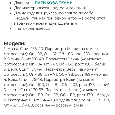
Джерси —
ПАТЫКОВА ТКАНИ
Два мастер-класса – видео и печатный
Длину изделия, рукава измеряйте по себе
(модели), так как при одном и том же росте, этот
параметр у всех индивидуальный
#патыкова_джерси
Модели:
1. Маша. Сшит 158-40. Параметры Маши (на момент
фотосессии): Ог – 82, От – 62, Об – 86, рост 160 – черный
2. Элина. Сшит 158-40. Параметры Элины (на момент
фотосессии): Ог – 84, От – 67, Об – 88, рост 158 – белый
3. Вера. Сшит 170-44. Параметры Веры (на момент
фотосессии): Ог – 88, От – 71, Об – 98, рост 169 – черный
4. Вика. Сшит 176-48. Параметры Вики (на момент
фотосессии): Ог – 100, От – 81 , Об – 103, рост 176 – синий
5. Настя. Сшит 170-58. Параметры Насти (на момент
фотосессии): Ог – 119, От – 98, Об – 118, рост 170 – бордо
6. Екатерина. Сшит 164-40. (Модель с видео МК): Ог – 88,
От – 67, Об – 88, рост 164 — розовый, фуме