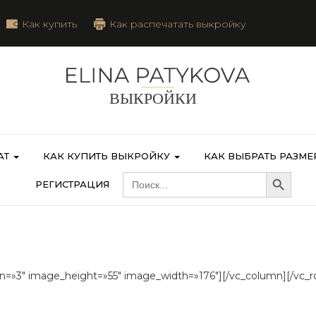
Как купить
Как распечатать выкройку
АТ
КАК КУПИТЬ ВЫКРОЙКУ
КАК ВЫБРАТЬ РАЗМЕ
Search Button
SEARCH
РЕГИСТРАЦИЯ
FOR:
n=»3″ image_height=»55″ image_width=»176″][/vc_column][/vc_r