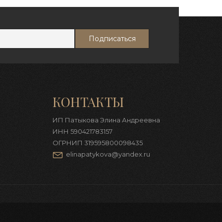
КОНТАКТЫ
ИП Патыкова Элина Андреевна
ИНН 590421783157
ОГРНИП 319595800098435
elinapatykova@yandex.ru