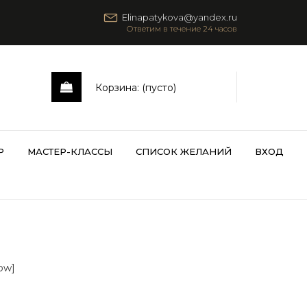
Elinapatykova@yandex.ru
Корзина:
(пусто)
Р
МАСТЕР-КЛАССЫ
СПИСОК ЖЕЛАНИЙ
ВХОД
ow]