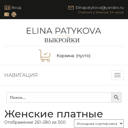
Вход
Elinapatykova@yandex.ru
Корзина:
(пусто)
НАВИГАЦИЯ
Togg
navig
Search Button
Search
for:
Женские платные
Отображение 261–280 из 300