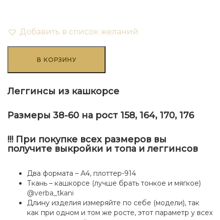
Добавить в список желаний
Количество
товара
В КОРЗИНУ
Леггинсы
из
кашкорсе
Леггинсы из кашкорсе
Размеры 38-60 на рост 158, 164, 170, 176
!!!
При покупке всех размеров вы
получите выкройки и топа и леггинсов
Два формата – А4, плоттер-914
Ткань – кашкорсе (лучше брать тонкое и мягкое)
@verba_tkani
Длину изделия измеряйте по себе (модели), так
как при одном и том же росте, этот параметр у всех