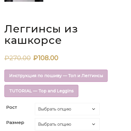
Леггинсы из
кашкорсе
Первоначальная
Текущая
₽
270.00
₽
108.00
цена
цена:
Инструкция по пошиву — Топ и Леггинсы
составляла
₽108.00.
TUTORIAL — Top and Leggins
₽270.00.
Рост
Размер