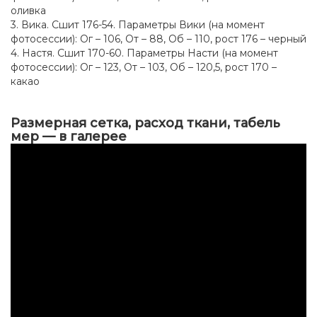
оливка
3. Вика. Сшит 176-54. Параметры Вики (на момент
фотосессии): Ог – 106, От – 88, Об – 110, рост 176 – черный
4. Настя. Сшит 170-60. Параметры Насти (на момент
фотосессии): Ог – 123, От – 103, Об – 120,5, рост 170 –
какао
Размерная сетка, расход ткани, табель
мер — в галерее