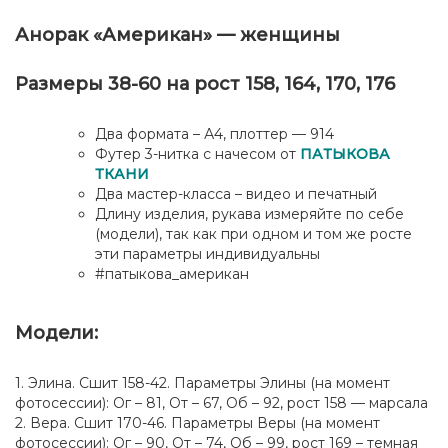
"Американ"
-
Анорак «Американ» — женщины
женщины
Размеры 38-60 на рост 158, 164, 170, 176
Два формата – А4, плоттер — 914
Футер 3-нитка с начесом от
ПАТЫКОВА
ТКАНИ
Два мастер-класса – видео и печатный
Длину изделия, рукава измеряйте по себе
(модели), так как при одном и том же росте
эти параметры индивидуальны
#патыкова_американ
Модели:
1. Элина. Сшит 158-42. Параметры Элины (на момент
фотосессии): Ог – 81, От – 67, Об – 92, рост 158 — марсала
2. Вера. Сшит 170-46. Параметры Веры (на момент
фотосессии): Ог – 90, От – 74, Об – 99, рост 169 – темная