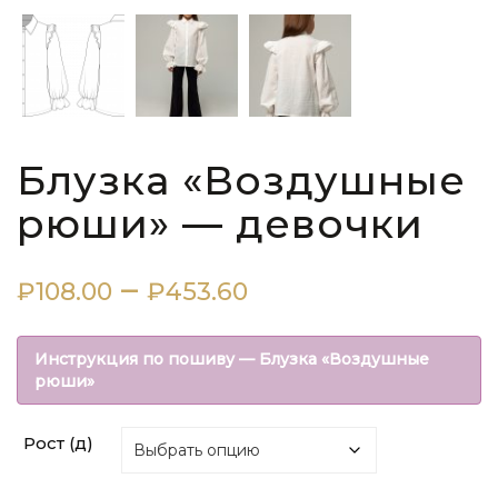
Блузка «Воздушные
рюши» — девочки
Диапазон
–
₽
108.00
₽
453.60
цен:
Инструкция по пошиву — Блузка «Воздушные
₽108.00
рюши»
–
Рост (д)
₽453.60