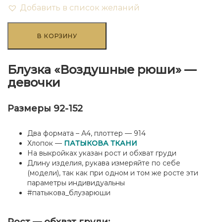
Добавить в список желаний
Количество
товара
В КОРЗИНУ
Блузка
"Воздушные
рюши"
Блузка «Воздушные рюши» —
-
девочки
девочки
Размеры 92-152
Два формата – А4, плоттер — 914
Хлопок —
ПАТЫКОВА ТКАНИ
На выкройках указан рост и обхват груди
Длину изделия, рукава измеряйте по себе
(модели), так как при одном и том же росте эти
параметры индивидуальны
#патыкова_блузарюши