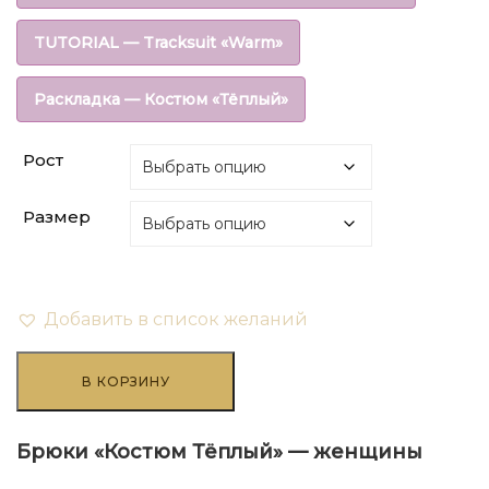
составляла
₽108.00.
TUTORIAL — Tracksuit «Warm»
₽270.00.
Раскладка — Костюм «Тёплый»
Рост
Размер
Добавить в список желаний
Количество
товара
В КОРЗИНУ
Брюки
«Костюм
Тёплый»
Брюки «Костюм Тёплый» — женщины