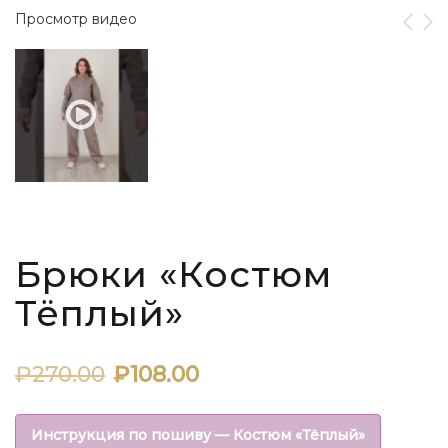
Просмотр видео
Брюки «Костюм
Тёплый»
Первоначальная
Текущая
₽
270.00
₽
108.00
цена
цена:
Инструкция по пошиву — Костюм «Тёплый»