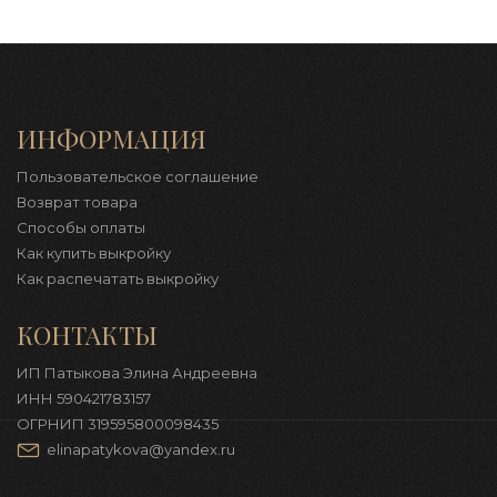
ИНФОРМАЦИЯ
Пользовательское соглашение
Возврат товара
Способы оплаты
Как купить выкройку
Как распечатать выкройку
КОНТАКТЫ
ИП Патыкова Элина Андреевна
ИНН 590421783157
ОГРНИП 319595800098435
elinapatykova@yandex.ru