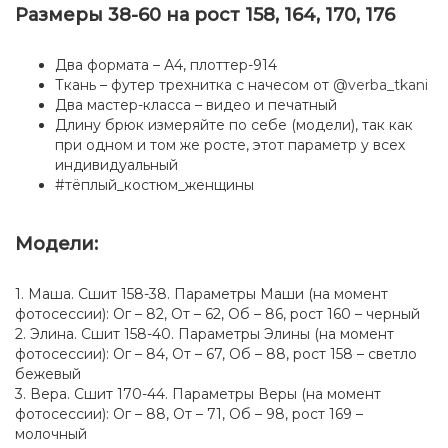
Размеры 38-60 на рост 158, 164, 170, 176
Два формата – А4, плоттер-914
Ткань – футер трехнитка с начесом от
@verba_tkani
Два мастер-класса – видео и печатный
Длину брюк измеряйте по себе (модели), так как
при одном и том же росте, этот параметр у всех
индивидуальный
#тёплый_костюм_женщины
Модели:
1. Маша. Сшит 158-38. Параметры Маши (на момент
фотосессии): Ог – 82, От – 62, Об – 86, рост 160 – черный
2. Элина. Сшит 158-40. Параметры Элины (на момент
фотосессии): Ог – 84, От – 67, Об – 88, рост 158 – светло
бежевый
3. Вера. Сшит 170-44. Параметры Веры (на момент
фотосессии): Ог – 88, От – 71, Об – 98, рост 169 –
молочный