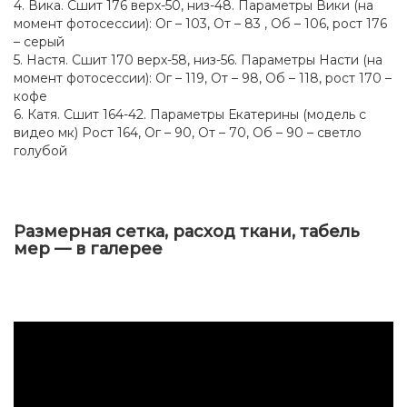
4. Вика. Сшит 176 верх-50, низ-48. Параметры Вики (на
момент фотосессии): Ог – 103, От – 83 , Об – 106, рост 176
– серый
5. Настя. Сшит 170 верх-58, низ-56. Параметры Насти (на
момент фотосессии): Ог – 119, От – 98, Об – 118, рост 170 –
кофе
6. Катя. Сшит 164-42. Параметры Екатерины (модель с
видео мк) Рост 164, Ог – 90, От – 70, Об – 90 – светло
голубой
Размерная сетка, расход ткани, табель
мер — в галерее