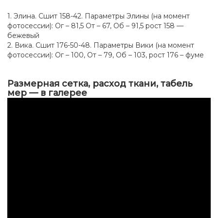
1. Элина. Сшит 158-42. Параметры Элины (на момент
фотосессии): Ог – 81,5 От – 67, Об – 91,5 рост 158 —
бежевый
2. Вика. Сшит 176-50-48. Параметры Вики (на момент
фотосессии): Ог – 100, От – 79, Об – 103, рост 176 – фуме
Размерная сетка, расход ткани, табель
мер — в галерее