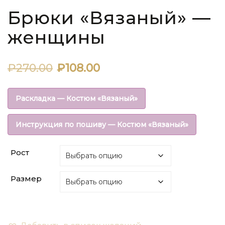
Брюки «Вязаный» —
женщины
Первоначальная
Текущая
₽
270.00
₽
108.00
цена
цена:
Раскладка — Костюм «Вязаный»
составляла
₽108.00.
Инструкция по пошиву — Костюм «Вязаный»
₽270.00.
Рост
Размер