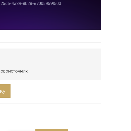
ервоисточник.
ку