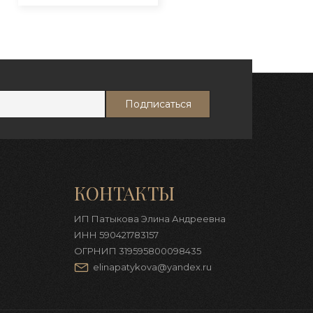
выбрать
на
странице
товара.
КОНТАКТЫ
ИП Патыкова Элина Андреевна
ИНН 590421783157
ОГРНИП 319595800098435
elinapatykova@yandex.ru