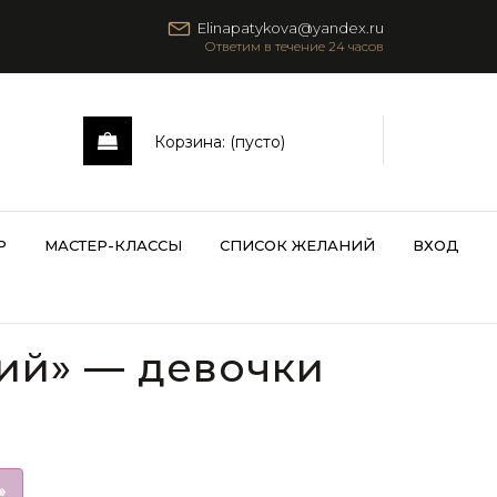
Elinapatykova@yandex.ru
Корзина:
(пусто)
Р
МАСТЕР-КЛАССЫ
СПИСОК ЖЕЛАНИЙ
ВХОД
ий» — девочки
»