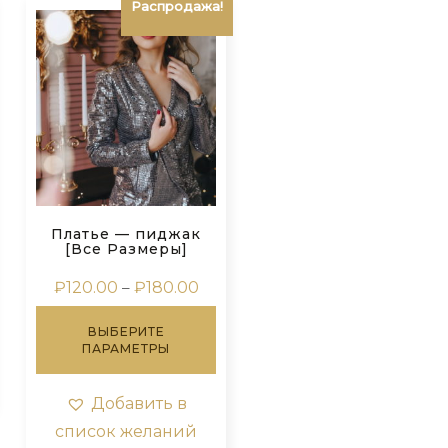
Распродажа!
Платье — пиджак
[Все Размеры]
Диапазон
₽
120.00
–
₽
180.00
цен:
Этот
₽120.00
ВЫБЕРИТЕ
товар
–
ПАРАМЕТРЫ
имеет
₽180.00
несколько
вариаций.
Добавить в
Опции
список желаний
можно