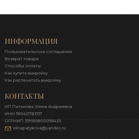
ИНФОРМАЦИЯ
Пользовательское соглашение
Возврат товара
Способы оплаты
Как купить выкройку
Как распечатать выкройку
КОНТАКТЫ
ИП Патыкова Элина Андреевна
ИНН 590421783157
ОГРНИП 319595800098435
elinapatykova@yandex.ru