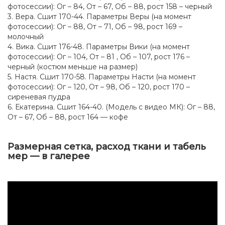
фотосессии): Ог – 84, От – 67, Об – 88, рост 158 – черный
3. Вера. Сшит 170-44. Параметры Веры (на момент
фотосессии): Ог – 88, От – 71, Об – 98, рост 169 –
молочный
4. Вика. Сшит 176-48. Параметры Вики (на момент
фотосессии): Ог – 104, От – 81 , Об – 107, рост 176 –
черный (костюм меньше на размер)
5. Настя. Сшит 170-58. Параметры Насти (на момент
фотосессии): Ог – 120, От – 98, Об – 120, рост 170 –
сиреневая пудра
6. Екатерина. Сшит 164-40. (Модель с видео МК): Ог – 88,
От – 67, Об – 88, рост 164 — кофе
Размерная сетка, расход ткани и табель
мер — в галерее