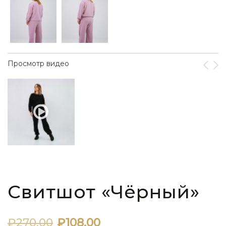
Просмотр видео
Свитшот «Чёрный»
Первоначальная
Текущая
₽
270.00
₽
108.00