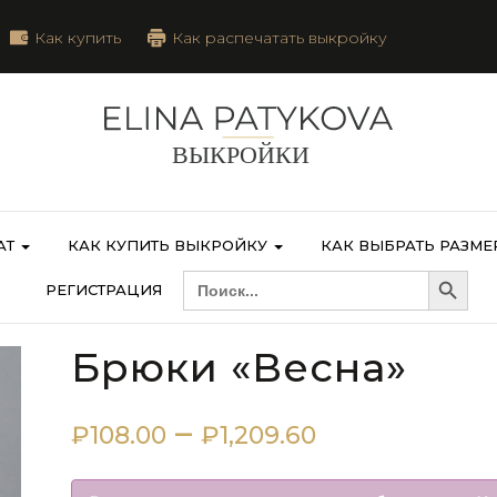
Как купить
Как распечатать выкройку
АТ
КАК КУПИТЬ ВЫКРОЙКУ
КАК ВЫБРАТЬ РАЗМЕ
Search Button
SEARCH
РЕГИСТРАЦИЯ
FOR:
Брюки «Весна»
Диапазон
–
₽
108.00
₽
1,209.60
цен: