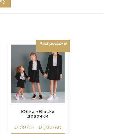
ку
Распродажа!
Юбка «Black»
девочки
пазон
Диапазон
₽
108.00
–
₽
1,360.80
цен: