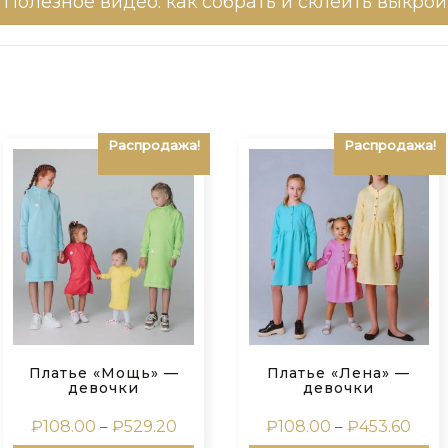
Полезное видео: как собрать и склеить выкрой
Распродажа!
Распродажа!
Платье «Мощь» —
Платье «Лена» —
девочки
девочки
зон
Диапазон
Диа
₽
108.00
–
₽
529.20
₽
108.00
–
₽
453.60
цен:
цен: