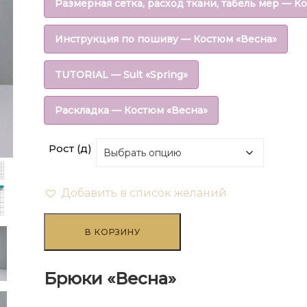
Размерная сетка, расход ткани, табель мер — К
₽108.00
Инструкция по пошиву — Костюм «Весна»
–
TUTORIAL — Suit «Spring»
₽1,209.60
Раскладка — Костюм «Весна»
Рост (д)
Добавить в список желаний
Количество
товара
В КОРЗИНУ
Брюки
"Весна"
Брюки «Весна»