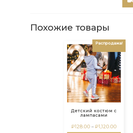
Похожие товары
Распродажа!
Детский костюм с
лампасами
Диапа
₽
128.00
–
₽
1,120.00
цен: