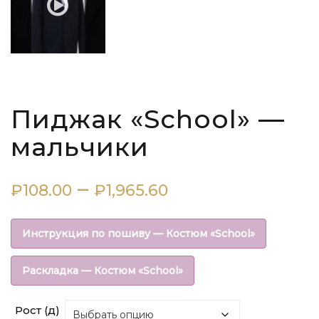
Пиджак «School» —
мальчики
Диапазон
–
₽
108.00
₽
1,965.60
цен:
Инструкция по пошиву — Костюм «School»
₽108.00
Раскладка — Костюм «School»
–
Рост (д)
₽1,965.60