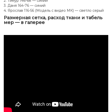
2. Тимур 146-68 — синий
3. Даня 164-76 — синий
4. Ярослав 116-56 (Модель с видео МК) — светло серый
Размерная сетка, расход ткани и табель
мер — в галерее