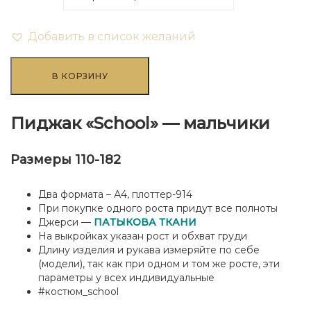
Добавить в список желаний
Количество
товара
В КОРЗИНУ
Пиджак
"School"
-
Пиджак «School» — мальчики
мальчики
Размеры 110-182
Два формата – А4, плоттер-914
При покупке одного роста придут все полноты
Джерси —
ПАТЫКОВА ТКАНИ
На выкройках указан рост и обхват груди
Длину изделия и рукава измеряйте по себе
(модели), так как при одном и том же росте, эти
параметры у всех индивидуальные
#костюм_school