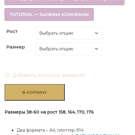
составляла
₽108.00.
TUTORIAL — Sundress «Colorblock»
₽270.00.
Рост
Размер
Добавить в список желаний
Количество
товара
В КОРЗИНУ
Сарафан
"Колорблок"
Размеры 38-60 на рост 158, 164, 170, 176
Два формата – А4, плоттер-914