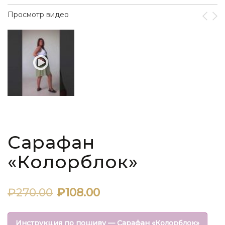
Просмотр видео
Сарафан
«Колорблок»
Первоначальная
Текущая
₽
270.00
₽
108.00
цена
цена:
Инструкция по пошиву — Сарафан «Колорблок»