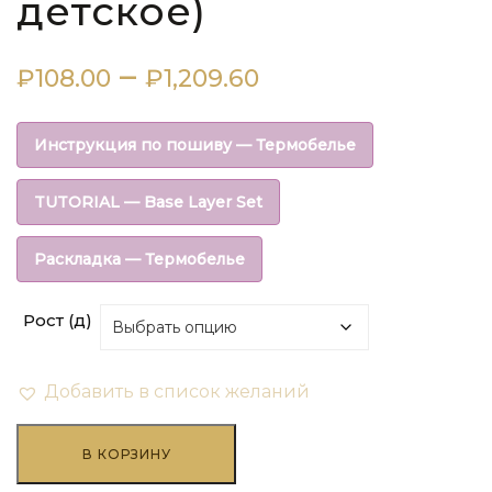
детское)
Диапазон
–
₽
108.00
₽
1,209.60
цен:
Инструкция по пошиву — Термобелье
₽108.00
TUTORIAL — Base Layer Set
–
Раскладка — Термобелье
₽1,209.60
Рост (д)
Добавить в список желаний
Количество
товара
В КОРЗИНУ
Лонгслив