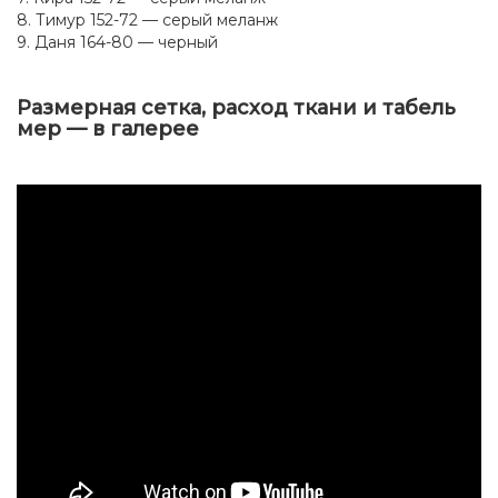
8. Тимур 152-72 — серый меланж
9. Даня 164-80 — черный
Размерная сетка, расход ткани и табель
мер — в галерее