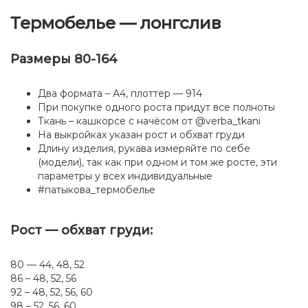
(Термобелье
детское)
Термобелье — лонгслив
Размеры 80-164
Два формата – А4, плоттер — 914
При покупке одного роста придут все полноты
Ткань – кашкорсе с начёсом от @verba_tkani
На выкройках указан рост и обхват груди
Длину изделия, рукава измеряйте по себе
(модели), так как при одном и том же росте, эти
параметры у всех индивидуальные
#патыкова_термобелье
Рост — обхват груди:
80 — 44, 48, 52
86 – 48, 52, 56
92 – 48, 52, 56, 60
98 – 52, 56, 60