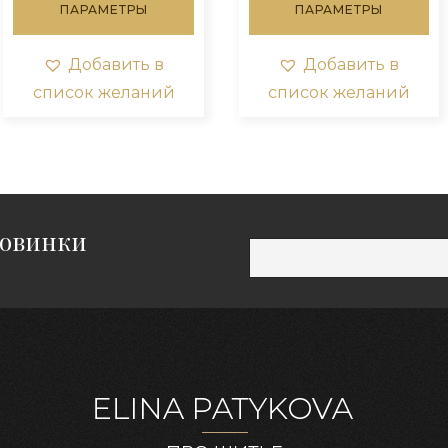
₽270.00.
₽270.00.
ПАРАМЕТРЫ
ПАРАМЕТРЫ
т
имеет
им
лько
несколько
не
ций.
вариаций.
ва
Добавить в
Добавить в
и
Опции
Оп
список желаний
список желаний
о
можно
мо
ть
выбрать
вы
на
на
нице
странице
ст
а.
товара.
то
новинки