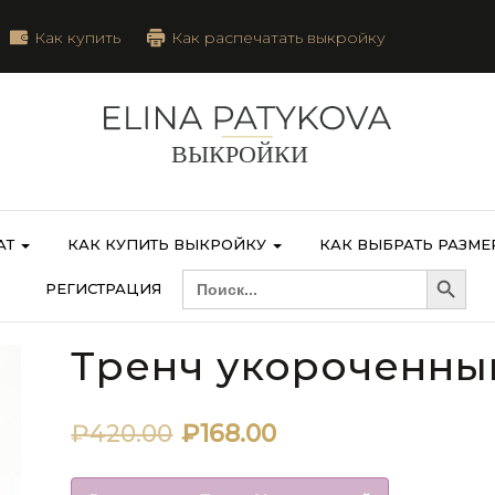
Как купить
Как распечатать выкройку
АТ
КАК КУПИТЬ ВЫКРОЙКУ
КАК ВЫБРАТЬ РАЗМЕ
Search Button
SEARCH
РЕГИСТРАЦИЯ
FOR:
Тренч укороченн
Первоначальная
Текущая
₽
420.00
₽
168.00
цена
цена: