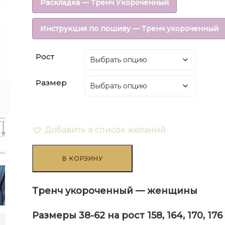
Раскладка — Тренч Укороченный
составляла
₽168.00.
Инструкция по пошиву — Тренч укороченный
₽420.00.
Рост
Размер
Добавить в список желаний
Количество
товара
В КОРЗИНУ
Тренч
укороченный
-
Тренч укороченный — женщины
женщины
Размеры 38-62 на рост 158, 164, 170, 176