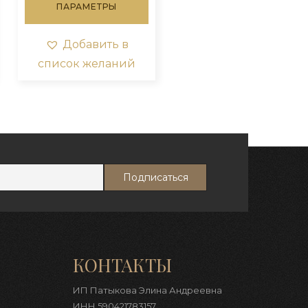
₽270.00.
ПАРАМЕТРЫ
еет
имеет
сколько
несколько
риаций.
вариаций.
Добавить в
ции
Опции
список желаний
жно
можно
брать
выбрать
на
ранице
странице
вара.
товара.
КОНТАКТЫ
ИП Патыкова Элина Андреевна
ИНН 590421783157