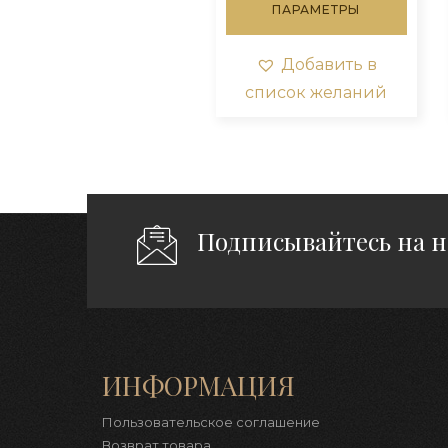
₽270.00.
ПАРАМЕТРЫ
имее
неско
вариа
Добавить в
Опци
список желаний
можн
выбра
на
стра
товар
Подписывайтесь на 
ИНФОРМАЦИЯ
Пользовательское соглашение
Возврат товара