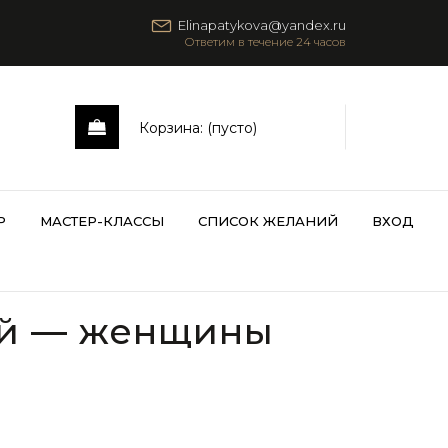
Elinapatykova@yandex.ru
Корзина:
(пусто)
Р
МАСТЕР-КЛАССЫ
СПИСОК ЖЕЛАНИЙ
ВХОД
ый — женщины