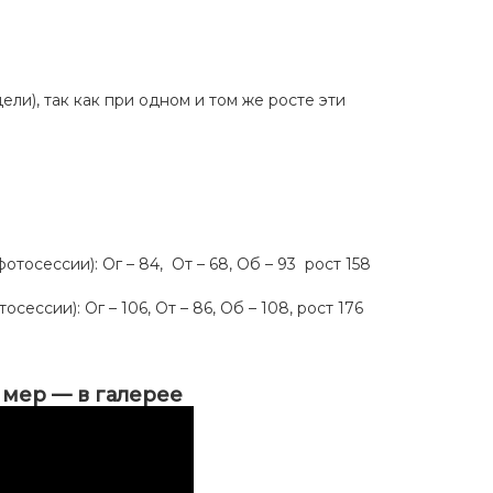
ели), так как при одном и том же росте эти
отосессии): Ог – 84, От – 68, Об – 93 рост 158
сессии): Ог – 106, От – 86, Об – 108, рост 176
ь мер — в галерее