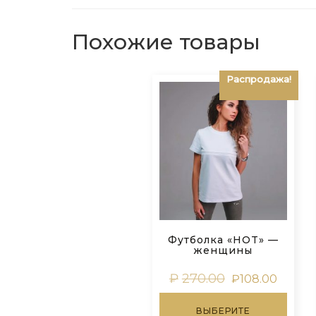
Похожие товары
Распродажа!
Футболка «HOT» —
женщины
Первоначальн
Текущ
₽
270.00
₽
108.00
цена
цена:
Этот
составляла
₽108.00
ВЫБЕРИТЕ
товар