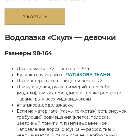
Количество
товара
В КОРЗИНУ
Водолазка
"Скул"
-
Водолазка «Скул» — девочки
девочки
Размеры 98-164
Два формата – А4, плоттер — 914
Кулирка с лайкрой от
ПАТЫКОВА ТКАНИ
Два мастер-класса – видео и печатный
Длину изделия, рукава измеряйте по себе
(модели), так как при одном и том же росте эти
параметры у всех индивидуальны
#патыкова_водолазкаскул
Если на материале (ткань, трикотаж) есть рисунок,
требующий совмещения (клетка, полоска,
цветочный принт и т. п.) или выраженное
направление ворса, рисунка — расход ткани
увеличивается. В таком случае, необходимый