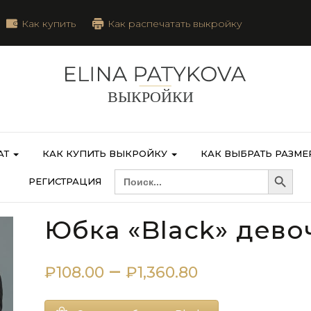
Как купить
Как распечатать выкройку
АТ
КАК КУПИТЬ ВЫКРОЙКУ
КАК ВЫБРАТЬ РАЗМЕ
Search Button
SEARCH
РЕГИСТРАЦИЯ
FOR:
Юбка «Black» дево
Диапазон
–
₽
108.00
₽
1,360.80
цен: