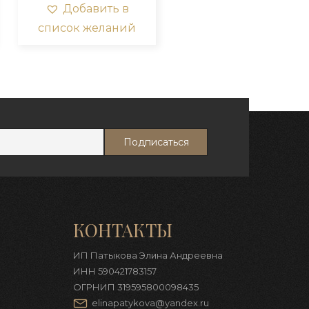
риаций.
вариаций.
Добавить в
ции
Опции
список желаний
жно
можно
брать
выбрать
на
ранице
странице
вара.
товара.
КОНТАКТЫ
ИП Патыкова Элина Андреевна
ИНН 590421783157
ОГРНИП 319595800098435
elinapatykova@yandex.ru