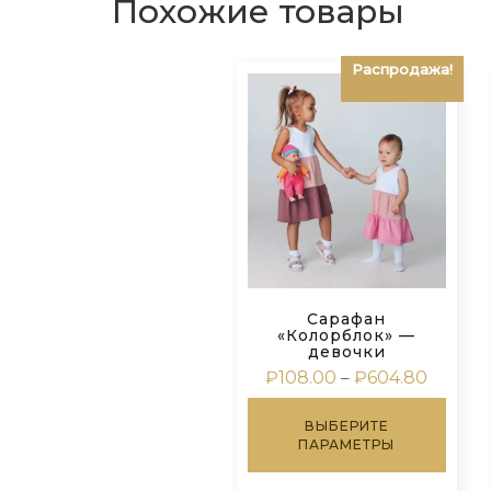
Похожие товары
Распродажа!
Сарафан
«Колорблок» —
девочки
Диапаз
₽
108.00
–
₽
604.80
цен:
Этот
₽108.0
ВЫБЕРИТЕ
товар
–
ПАРАМЕТРЫ
имее
₽604.8
неско