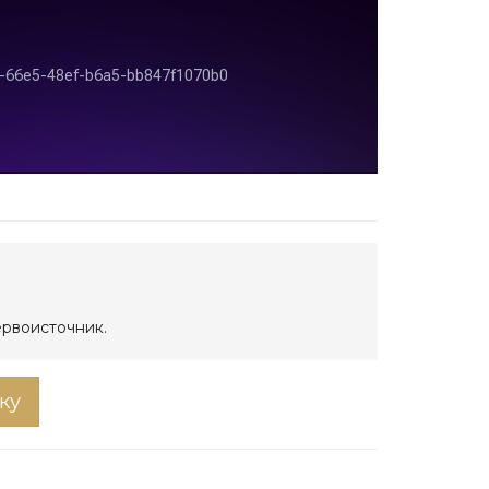
ервоисточник.
ку