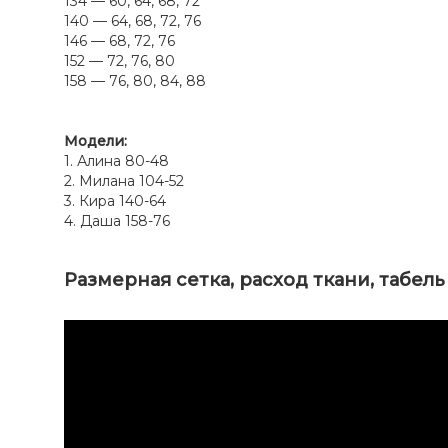
134 — 60, 64, 68, 72
140 — 64, 68, 72, 76
146 — 68, 72, 76
152 — 72, 76, 80
158 — 76, 80, 84, 88
Модели:
1. Алина 80-48
2. Милана 104-52
3. Кира 140-64
4. Даша 158-76
Размерная сетка, расход ткани, табел