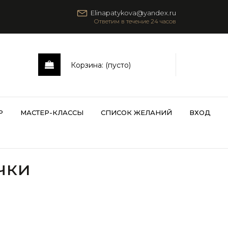
Elinapatykova@yandex.ru
Корзина:
(пусто)
Р
МАСТЕР-КЛАССЫ
СПИСОК ЖЕЛАНИЙ
ВХОД
чки