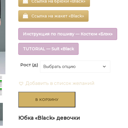
Ссылка на брюки «Black»
₽108.00
Ссылка на жакет «Black»
–
₽1,360.80
Инструкция по пошиву — Костюм «Блэк»
TUTORIAL — Suit «Black
Рост (д)
Добавить в список желаний
Количество
товара
В КОРЗИНУ
Юбка
"Black"
девочки
Юбка «Black» девочки