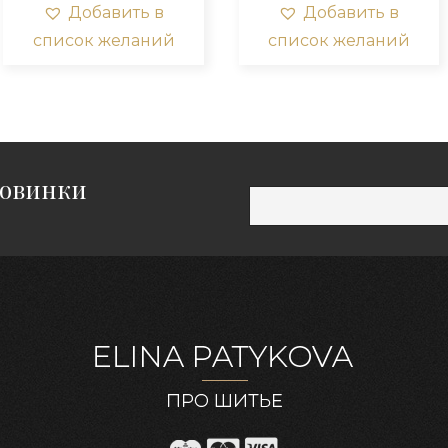
ций.
вариаций.
ва
Добавить в
Добавить в
и
Опции
Оп
список желаний
список желаний
о
можно
мо
ть
выбрать
вы
на
на
нице
странице
ст
а.
товара.
то
новинки