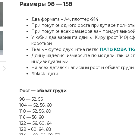
Размеры 98 — 158
Два формата – А4, плоттер-914
При покупке одного роста придут все полнот
При покупке всех размеров вам придут выкро
У юбки два варианта длины: Киру (рост 140) сф
короткой
Ткань – футер двухнитка петля
ПАТЫКОВА ТК
Длину изделия измеряйте по модели, так как п
индивидуальный
На всех деталях написаны рост и обхват груди
#black_дети
Рост — обхват груди:
98 — 52, 56
104 — 52, 56, 60
110 — 52, 56, 60
116 — 56, 60
122 — 56, 60, 64
128 – 60, 64, 68