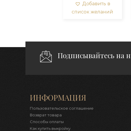
вариа
Добавить в
Опци
список желаний
можн
выбра
на
стра
товар
Подписывайтесь на 
ИНФОРМАЦИЯ
Пользовательское соглашение
Возврат товара
Способы оплаты
Как купить выкройку