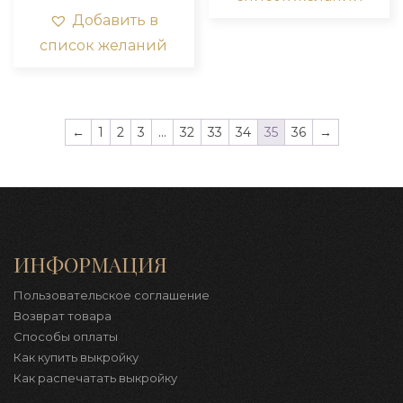
вариаций.
Добавить в
Опции
список желаний
можно
выбрать
на
странице
товара.
←
1
2
3
…
32
33
34
35
36
→
ИНФОРМАЦИЯ
Пользовательское соглашение
Возврат товара
Способы оплаты
Как купить выкройку
Как распечатать выкройку