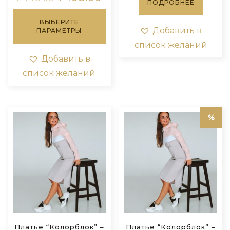
ПОДРОБНЕЕ
цена
цена:
Этот
составляла
₽108.00.
ВЫБЕРИТЕ
товар
₽270.00.
Добавить в
ПАРАМЕТРЫ
имеет
несколько
список желаний
вариаций.
Добавить в
Опции
список желаний
можно
выбрать
на
странице
товара.
Платье “Колорблок” –
Платье “Колорблок” –