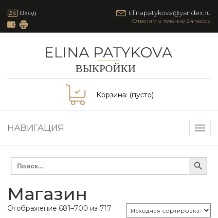
Вход
Elinapatykova@yandex.ru
Корзина:
(пусто)
НАВИГАЦИЯ
Togg
navig
Search Button
Search
for:
Магазин
Отображение 681–700 из 717