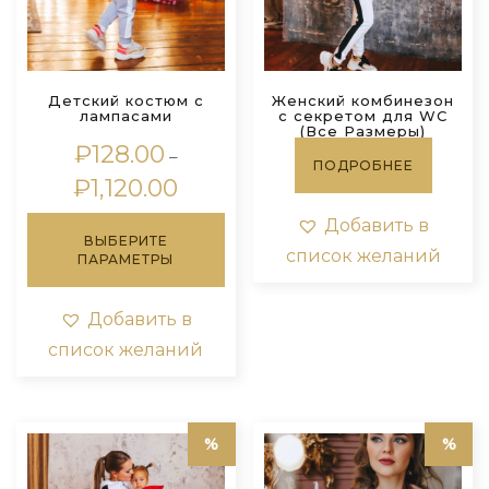
Детский костюм с
Женский комбинезон
лампасами
с секретом для WC
(Все Размеры)
₽
128.00
–
ПОДРОБНЕЕ
Диапазон
₽
1,120.00
цен:
Этот
Добавить в
₽128.00
ВЫБЕРИТЕ
товар
–
список желаний
ПАРАМЕТРЫ
имеет
₽1,120.00
несколько
вариаций.
Добавить в
Опции
список желаний
можно
выбрать
на
странице
товара.