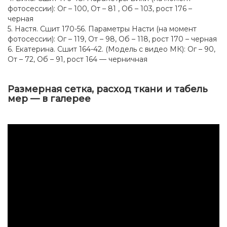
фотосессии): Ог – 100, От – 81 , Об – 103, рост 176 –
черная
5. Настя. Сшит 170-56. Параметры Насти (на момент
фотосессии): Ог – 119, От – 98, Об – 118, рост 170 – черная
6. Екатерина. Сшит 164-42. (Модель с видео МК): Ог – 90,
От – 72, Об – 91, рост 164 — черничная
Размерная сетка, расход ткани и табель
мер — в галерее