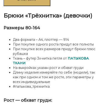
товара
Брюки
"Трёхнитка"
(девочки)
Брюки «Трёхнитка» (девочки)
Размеры 80-164
Два формата – А4, плоттер — 914
При покупке одного роста придут все полноты
При покупке всех размеров придут брюки плюс
рубашка
Ткань – футер 3х-нитка петля от
ПАТЫКОВА
ТКАНИ
На выкройках указан рост и обхват груди
Длину изделия измеряйте по себе (модели), так
как при одном и том же росте, эти параметры у
всех индивидуальные
#патыкова_трехнитка
Рост — обхват груди: