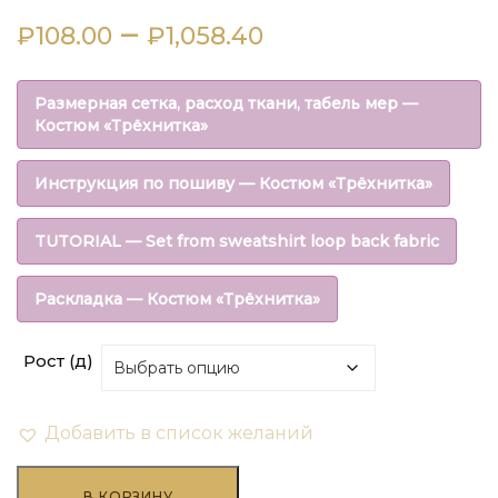
Диапазон
–
₽
108.00
₽
1,058.40
цен:
Размерная сетка, расход ткани, табель мер —
₽108.00
Костюм «Трёхнитка»
–
Инструкция по пошиву — Костюм «Трёхнитка»
₽1,058.40
TUTORIAL — Set from sweatshirt loop back fabric
Раскладка — Костюм «Трёхнитка»
Рост (д)
Добавить в список желаний
Количество
В КОРЗИНУ