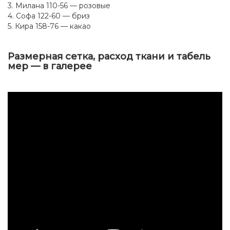
3. Милана 110-56 — розовые
4. Софа 122-60 — бриз
5. Кира 158-76 — какао
Размерная сетка, расход ткани и табель
мер — в галерее