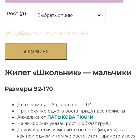
₽108.00
Рост (д)
–
₽529.20
Добавить в список желаний
Количество
товара
В КОРЗИНУ
Жилет
"Школьник"
-
Жилет «Школьник» — мальчики
мальчики
Размеры 92-170
Два формата – А4, плоттер — 914
При покупке одного роста придут все полноты
Анжелика от
ПАТЫКОВА ТКАНИ
На выкройках указан рост и обхват груди
Длину изделия измеряйте по себе (модели), так
как при одном и том же росте, этот параметр у всех