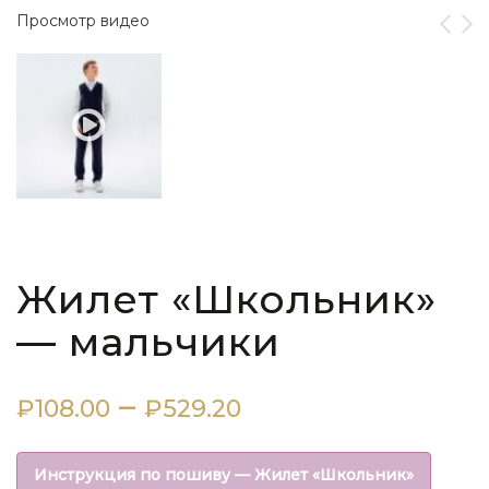
Просмотр видео
Жилет «Школьник»
— мальчики
Диапазон
–
₽
108.00
₽
529.20
цен:
Инструкция по пошиву — Жилет «Школьник»